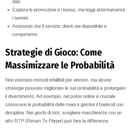
dati
Esplora le promozioni e i bonus, ma leggi attentamente
i termini
Assicurati che il servizio clienti sia disponibile e
competente
Strategie di Gioco: Come
Massimizzare le Probabilità
Non esistono metodi infallibili per vincere, ma alcune
strategie possono migliorare le tue probabilità e prolungare
il divertimento. Ad esempio, nel poker online è cruciale
conoscere le probabilità delle mani e gestire il bankroll con
disciplina. Nei giochi di slot, scegliere macchinette con un
alto RTP (Return To Player) può fare la differenza.