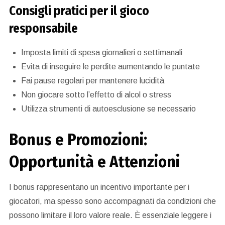
Consigli pratici per il gioco
responsabile
Imposta limiti di spesa giornalieri o settimanali
Evita di inseguire le perdite aumentando le puntate
Fai pause regolari per mantenere lucidità
Non giocare sotto l’effetto di alcol o stress
Utilizza strumenti di autoesclusione se necessario
Bonus e Promozioni:
Opportunità e Attenzioni
I bonus rappresentano un incentivo importante per i
giocatori, ma spesso sono accompagnati da condizioni che
possono limitare il loro valore reale. È essenziale leggere i