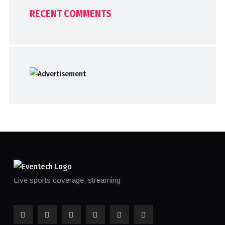
RECENT COMMENTS
Live sports coverage, streaming