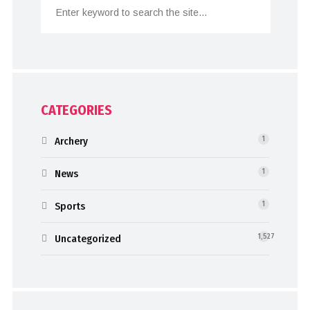
CATEGORIES
Archery
1
News
1
Sports
1
Uncategorized
1,527