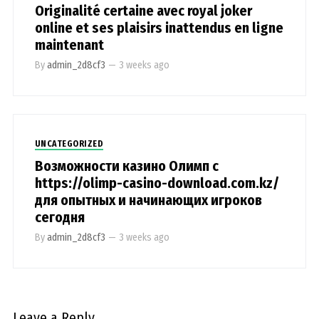
Originalité certaine avec royal joker
online et ses plaisirs inattendus en ligne
maintenant
By
admin_2d8cf3
—
3 weeks ago
UNCATEGORIZED
Возможности казино Олимп с
https://olimp-casino-download.com.kz/
для опытных и начинающих игроков
сегодня
By
admin_2d8cf3
—
3 weeks ago
Leave a Reply