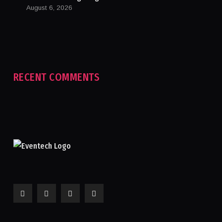
August 6, 2026
RECENT COMMENTS