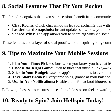
8. Social Features That Fit Your Pocket
The brand recognizes that even short sessions benefit from community
Chat Rooms:
Quick chat windows let you exchange tips with o
Leaderboard Snapshots:
Instant updates show how you rank ag
Shared Wins:
The app allows you to share big wins via social
These features add a layer of social proof without requiring long co
9. Tips to Maximize Your Mobile Sessions
Plan Your Time:
Pick sessions when you know you have at lea
Choose the Right Game:
Stick to titles that finish quickly—l
Stick to Your Budget:
Use the app’s built‑in limits to avoid im
Take Short Breaks:
Every three spins, glance at your balance
Use In‑App Notifications:
Enable alerts for jackpot triggers s
Following these steps ensures that each mobile session feels rewardin
10. Ready to Spin? Join Hellspin Today!
If you’re looking for an online casino that fits into your busy life—p