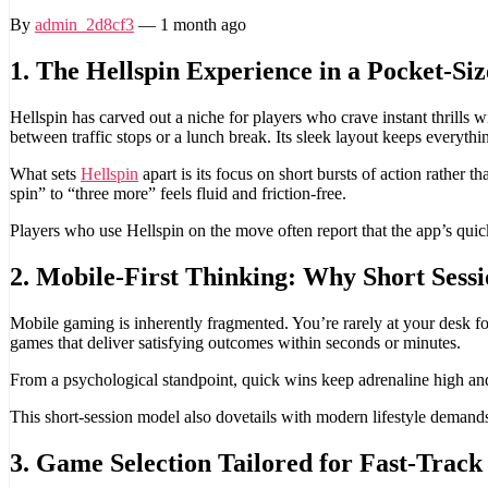
By
admin_2d8cf3
—
1 month ago
1. The Hellspin Experience in a Pocket‑Si
Hellspin has carved out a niche for players who crave instant thrills w
between traffic stops or a lunch break. Its sleek layout keeps everythi
What sets
Hellspin
apart is its focus on short bursts of action rather
spin” to “three more” feels fluid and friction‑free.
Players who use Hellspin on the move often report that the app’s qui
2. Mobile‑First Thinking: Why Short Sess
Mobile gaming is inherently fragmented. You’re rarely at your desk fo
games that deliver satisfying outcomes within seconds or minutes.
From a psychological standpoint, quick wins keep adrenaline high an
This short‑session model also dovetails with modern lifestyle demands
3. Game Selection Tailored for Fast‑Track