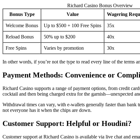
Richard Casino Bonus Overview
Bonus Type
Value
Wagering Requ
Welcome Bonus
Up to $500 + 100 Free Spins
35x
Reload Bonus
50% up to $200
40x
Free Spins
Varies by promotion
30x
In other words, if you’re not the type to read every line of the terms
Payment Methods: Convenience or Compli
Richard Casino supports a range of payment options, from credit cards
cocktail and then being charged extra for the garnish—unexpected and
Withdrawal times can vary, with e-wallets generally faster than bank tr
not everyone has it when the chips are down.
Customer Support: Helpful or Houdini?
Customer support at Richard Casino is available via live chat and email,