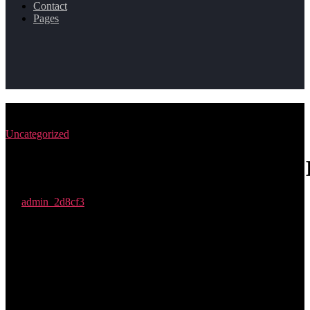
Contact
Pages
0
Post Views:
37
Uncategorized
Richard Casino: A Closer Look 
By
admin_2d8cf3
—
4 weeks ago