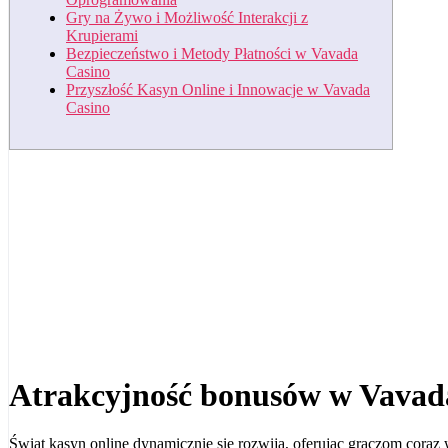
Gry na Żywo i Możliwość Interakcji z
Krupierami
Bezpieczeństwo i Metody Płatności w Vavada
Casino
Przyszłość Kasyn Online i Innowacje w Vavada
Casino
Atrakcyjność bonusów w Vavada 
Świat kasyn online dynamicznie się rozwija, oferując graczom coraz