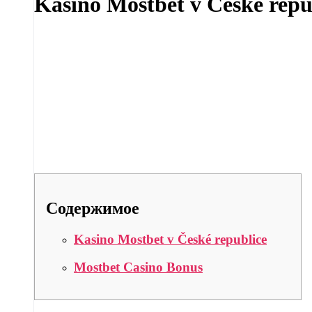
Kasino Mostbet v České repu
Содержимое
Kasino Mostbet v České republice
Mostbet Casino Bonus