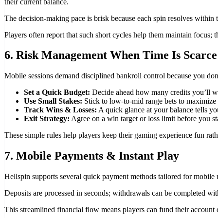
their current balance.
The decision-making pace is brisk because each spin resolves within
Players often report that such short cycles help them maintain focus; t
6. Risk Management When Time Is Scarce
Mobile sessions demand disciplined bankroll control because you don’
Set a Quick Budget:
Decide ahead how many credits you’ll wa
Use Small Stakes:
Stick to low‑to‑mid range bets to maximize 
Track Wins & Losses:
A quick glance at your balance tells yo
Exit Strategy:
Agree on a win target or loss limit before you sta
These simple rules help players keep their gaming experience fun rathe
7. Mobile Payments & Instant Play
Hellspin supports several quick payment methods tailored for mobile us
Deposits are processed in seconds; withdrawals can be completed withi
This streamlined financial flow means players can fund their accoun