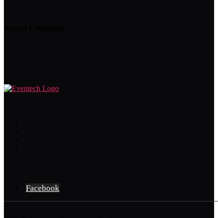
Recent Comments
Facebook