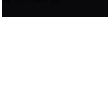
©2017 Copyright Progression Studios