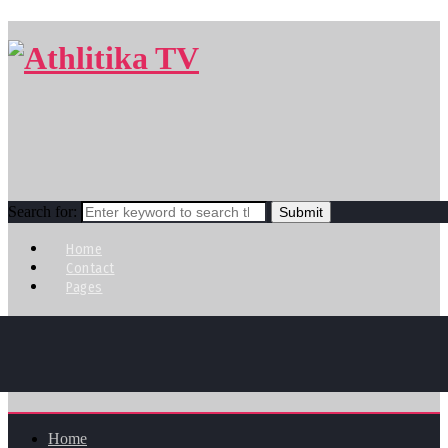
Search for:
Home
Contact
Pages
Home