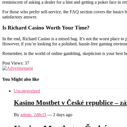
reminiscent of asking a dealer for a hint and getting a poker face in
For those who prefer self-service, the FAQ section covers the basics b
satisfactory answer.
Is Richard Casino Worth Your Time?
In the end, Richard Casino is a mixed bag. It’s not the worst place to pl
However, if you’re looking for a polished, hassle-free gaming enviro
Remember, in the world of online gambling, skepticism is your best b
Post Views:
37
You Might also like
Uncategorized
Kasino Mostbet v České republice – z
By
admin_2d8cf3
—
2 days ago