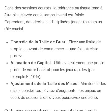
Dans des sessions courtes, la tolérance au risque tend à
être plus élevée car le temps investi est faible.
Cependant, des décisions disciplinées jouent toujours un
rôle crucial.
Contrôle de la Taille de Bust
: Fixez une limite de
stop‑loss avant de commencer — une fois atteinte,
partez.
Allocation de Capital
: Utilisez seulement une petite
partie de votre bankroll pour les jeux rapides (par
exemple 5–10%).
Ajustements de la Taille des Mises
: Maintenez des
mises constantes ; évitez d’augmenter les enjeux en
cours de session sauf si vous poursuivez une série.
Cette approche équilibrée vous permet de profiter du