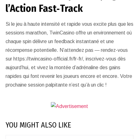
l’Action Fast‑Track
Si le jeu à haute intensité et rapide vous excite plus que les
sessions marathon, TwinCasino offre un environnement où
chaque spin délivre un feedback instantané et une
récompense potentielle. N’attendez pas — rendez-vous
sur https://twincasino-official.fr/fr-fr/, inscrivez-vous dès
aujourd’hui, et vivez la montée d’adrénaline des gains
rapides qui font revenir les joueurs encore et encore. Votre
prochaine session palpitante n’est qu’à un clic !
YOU MIGHT ALSO LIKE