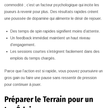
commodité ; c’est un facteur psychologique qui incite les
joueurs à revenir pour plus. Des résultats rapides créent
une poussée de dopamine qui alimente le désir de rejouer.
Des temps de spin rapides signifient moins d’attente.
Un feedback immédiat maintient un haut niveau
d’engagement.
Les sessions courtes s’intègrent facilement dans des
emplois du temps chargés.
Parce que l’action est si rapide, vous pouvez poursuivre un
gros gain ou faire une pause sans ressentir de pression
pour continuer à jouer.
Préparer le Terrain pour un