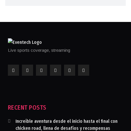
Live sports coverage, streaming
RECENT POSTS
Increíble aventura desde el inicio hasta el final con
chicken road, llena de desafíos y recompensas