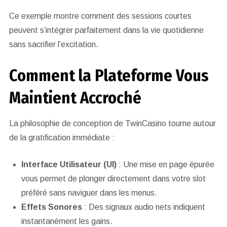
Ce exemple montre comment des sessions courtes
peuvent s’intégrer parfaitement dans la vie quotidienne
sans sacrifier l’excitation.
Comment la Plateforme Vous
Maintient Accroché
La philosophie de conception de TwinCasino tourne autour
de la gratification immédiate :
Interface Utilisateur (UI)
: Une mise en page épurée
vous permet de plonger directement dans votre slot
préféré sans naviguer dans les menus.
Effets Sonores
: Des signaux audio nets indiquent
instantanément les gains.