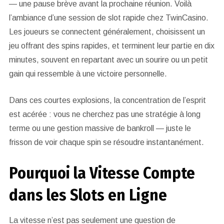
— une pause brève avant la prochaine réunion. Voilà
l’ambiance d’une session de slot rapide chez TwinCasino.
Les joueurs se connectent généralement, choisissent un
jeu offrant des spins rapides, et terminent leur partie en dix
minutes, souvent en repartant avec un sourire ou un petit
gain qui ressemble à une victoire personnelle.
Dans ces courtes explosions, la concentration de l’esprit
est acérée : vous ne cherchez pas une stratégie à long
terme ou une gestion massive de bankroll — juste le
frisson de voir chaque spin se résoudre instantanément.
Pourquoi la Vitesse Compte
dans les Slots en Ligne
La vitesse n’est pas seulement une question de