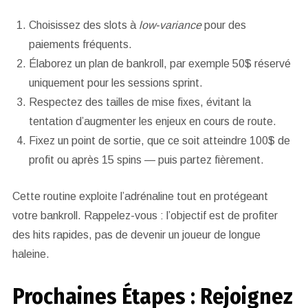
Choisissez des slots à
low‑variance
pour des
paiements fréquents.
Élaborez un plan de bankroll, par exemple 50$ réservé
uniquement pour les sessions sprint.
Respectez des tailles de mise fixes, évitant la
tentation d’augmenter les enjeux en cours de route.
Fixez un point de sortie, que ce soit atteindre 100$ de
profit ou après 15 spins — puis partez fièrement.
Cette routine exploite l’adrénaline tout en protégeant
votre bankroll. Rappelez-vous : l’objectif est de profiter
des hits rapides, pas de devenir un joueur de longue
haleine.
Prochaines Étapes : Rejoignez