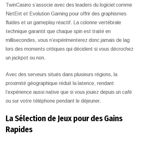
TwinCasino s’associe avec des leaders du logiciel comme
NetEnt et Evolution Gaming pour offrir des graphismes
fluides et un gameplay réactif. La colonne vertébrale
technique garantit que chaque spin est traité en
millisecondes, vous n’expérimenterez donc jamais de lag
lors des moments critiques qui décident si vous décrochez
un jackpot ou non.
Avec des serveurs situés dans plusieurs régions, la
proximité géographique réduit la latence, rendant
l’expérience aussi native que si vous jouiez depuis un café
ou sur votre téléphone pendant le déjeuner.
La Sélection de Jeux pour des Gains
Rapides