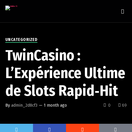
UNCATEGORIZED
TwinCasino :
L’Expérience Ultime
de Slots Rapid‑Hit
By
admin_2d8cf3
—
1 month ago
0
69