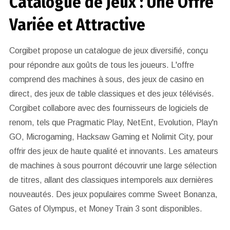
Catalogue de Jeux : Une Offre
Variée et Attractive
Corgibet propose un catalogue de jeux diversifié, conçu
pour répondre aux goûts de tous les joueurs. L'offre
comprend des machines à sous, des jeux de casino en
direct, des jeux de table classiques et des jeux télévisés.
Corgibet collabore avec des fournisseurs de logiciels de
renom, tels que Pragmatic Play, NetEnt, Evolution, Play'n
GO, Microgaming, Hacksaw Gaming et Nolimit City, pour
offrir des jeux de haute qualité et innovants. Les amateurs
de machines à sous pourront découvrir une large sélection
de titres, allant des classiques intemporels aux dernières
nouveautés. Des jeux populaires comme Sweet Bonanza,
Gates of Olympus, et Money Train 3 sont disponibles.