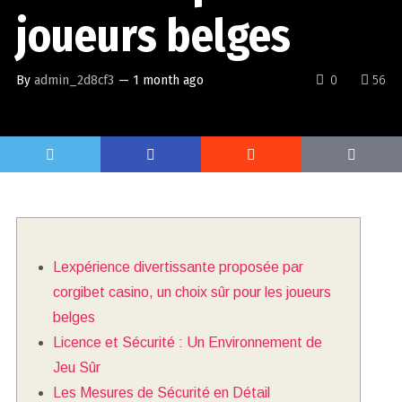
joueurs belges
By
admin_2d8cf3
—
1 month ago
0
56
Lexpérience divertissante proposée par
corgibet casino, un choix sûr pour les joueurs
belges
Licence et Sécurité : Un Environnement de
Jeu Sûr
Les Mesures de Sécurité en Détail