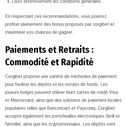
Lisez attentivement les conditions générales.
En respectant ces recommandations, vous pourrez
profiter pleinement des bonus proposés par corgibet et
maximiser vos chances de gagner.
Paiements et Retraits :
Commodité et Rapidité
Corgibet propose une variété de méthodes de paiement
pour faciliter les dépôts et les retraits de fonds. Les
joueurs belges peuvent utiliser leurs cartes de crédit Visa
et Mastercard, ainsi que des solutions de paiement locales
populaires telles que Bancontact et Payconiq. Corgibet
accepte également les portefeuilles électroniques Skrill et
Neteller, ainsi que les cryptomonnaies. Les dépôts sont