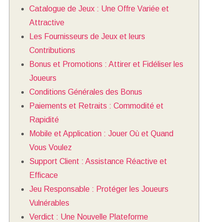
Catalogue de Jeux : Une Offre Variée et
Attractive
Les Fournisseurs de Jeux et leurs
Contributions
Bonus et Promotions : Attirer et Fidéliser les
Joueurs
Conditions Générales des Bonus
Paiements et Retraits : Commodité et
Rapidité
Mobile et Application : Jouer Où et Quand
Vous Voulez
Support Client : Assistance Réactive et
Efficace
Jeu Responsable : Protéger les Joueurs
Vulnérables
Verdict : Une Nouvelle Plateforme