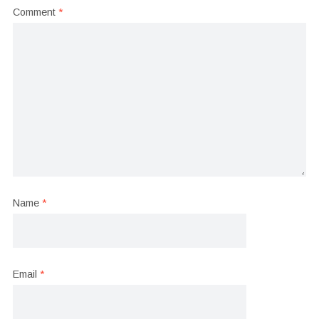
Comment
*
Name
*
Email
*