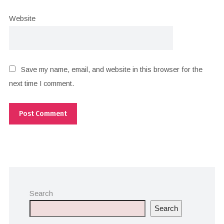
Website
Save my name, email, and website in this browser for the
next time I comment.
Search
Search