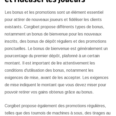
Les bonus et les promotions sont un élément essentiel
pour attirer de nouveaux joueurs et fidéliser les clients
existants. Corgibet propose différents types de bonus,
notamment un bonus de bienvenue pour les nouveaux
inscrits, des bonus de dépôt réguliers et des promotions
ponctuelles. Le bonus de bienvenue est généralement un
pourcentage du premier dépôt, plafonné à un certain
montant. Il est important de lire attentivement les
conditions d'utilisation des bonus, notamment les
exigences de mise, avant de les accepter. Les exigences
de mise indiquent le montant que vous devez miser pour
pouvoir retirer vos gains obtenus grâce au bonus.
Corgibet propose également des promotions régulières,
telles que des tournois de machines à sous, des tirages au