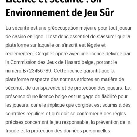
Environnement de Jeu Sûr
La sécurité est une préoccupation majeure pour tout joueur
de casino en ligne. Il est donc essentiel de s'assurer que la
plateforme sur laquelle on s'inscrit est légale et
réglementée. Corgibet opère avec une licence délivrée par
la Commission des Jeux de Hasard belge, portant le
numéro B+23456789. Cette licence garantit que la
plateforme respecte des normes strictes en matière de
sécurité, de transparence et de protection des joueurs. La
présence d'une licence belge est un gage de fiabilité pour
les joueurs, car elle implique que corgibet est soumis à des
contrôles réguliers et qu'il doit se conformer à des règles
précises concernant le jeu responsable, la prévention de la
fraude et la protection des données personnelles.