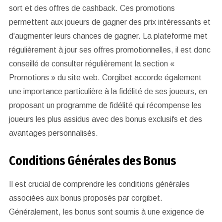
sort et des offres de cashback. Ces promotions
permettent aux joueurs de gagner des prix intéressants et
d'augmenter leurs chances de gagner. La plateforme met
régulièrement à jour ses offres promotionnelles, il est donc
conseillé de consulter régulièrement la section «
Promotions » du site web. Corgibet accorde également
une importance particulière à la fidélité de ses joueurs, en
proposant un programme de fidélité qui récompense les
joueurs les plus assidus avec des bonus exclusifs et des
avantages personnalisés.
Conditions Générales des Bonus
Il est crucial de comprendre les conditions générales
associées aux bonus proposés par corgibet.
Généralement, les bonus sont soumis à une exigence de