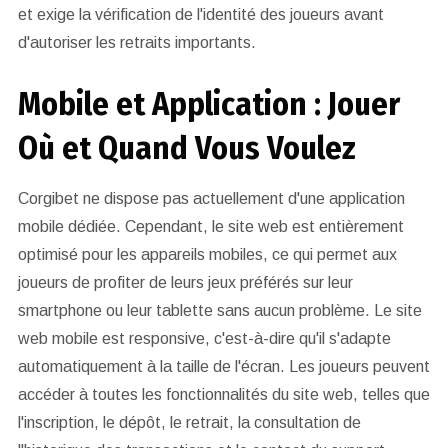
et exige la vérification de l'identité des joueurs avant
d'autoriser les retraits importants.
Mobile et Application : Jouer
Où et Quand Vous Voulez
Corgibet ne dispose pas actuellement d'une application
mobile dédiée. Cependant, le site web est entièrement
optimisé pour les appareils mobiles, ce qui permet aux
joueurs de profiter de leurs jeux préférés sur leur
smartphone ou leur tablette sans aucun problème. Le site
web mobile est responsive, c'est-à-dire qu'il s'adapte
automatiquement à la taille de l'écran. Les joueurs peuvent
accéder à toutes les fonctionnalités du site web, telles que
l'inscription, le dépôt, le retrait, la consultation de