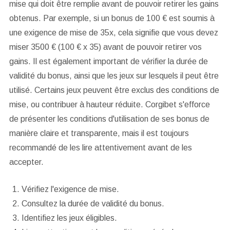
mise qui doit être remplie avant de pouvoir retirer les gains
obtenus. Par exemple, si un bonus de 100 € est soumis à
une exigence de mise de 35x, cela signifie que vous devez
miser 3500 € (100 € x 35) avant de pouvoir retirer vos
gains. Il est également important de vérifier la durée de
validité du bonus, ainsi que les jeux sur lesquels il peut être
utilisé. Certains jeux peuvent être exclus des conditions de
mise, ou contribuer à hauteur réduite. Corgibet s'efforce
de présenter les conditions d'utilisation de ses bonus de
manière claire et transparente, mais il est toujours
recommandé de les lire attentivement avant de les
accepter.
Vérifiez l'exigence de mise.
Consultez la durée de validité du bonus.
Identifiez les jeux éligibles.