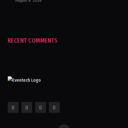
August 8, 2026
RECENT COMMENTS