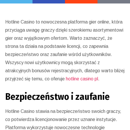
Hotline Casino to nowoczesna platforma gier online, która
przyciąga uwagę graczy dzięki szerokiemu asortymentowi
gier oraz wyjątkowym ofertom. Warto zaznaczyć, że
strona ta działa na podstawie licencji, co zapewnia
bezpieczeństwo oraz zaufanie wśród użytkowników.
Wszyscy nowi użytkownicy mogą skorzystać z
atrakcyjnych bonusów rejestracyjnych, dlatego warto bliżej
przyjrzeć się temu, co oferuje
hotline casino pl
.
Bezpieczeństwo i zaufanie
Hotline Casino stawia na bezpieczeństwo swoich graczy,
co potwierdza licencjonowanie przez uznane instytucje.
Platforma wykorzystuje nowoczesne technologie