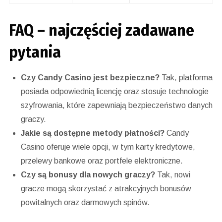
FAQ – najczęściej zadawane
pytania
Czy Candy Casino jest bezpieczne?
Tak, platforma
posiada odpowiednią licencję oraz stosuje technologie
szyfrowania, które zapewniają bezpieczeństwo danych
graczy.
Jakie są dostępne metody płatności?
Candy
Casino oferuje wiele opcji, w tym karty kredytowe,
przelewy bankowe oraz portfele elektroniczne.
Czy są bonusy dla nowych graczy?
Tak, nowi
gracze mogą skorzystać z atrakcyjnych bonusów
powitalnych oraz darmowych spinów.