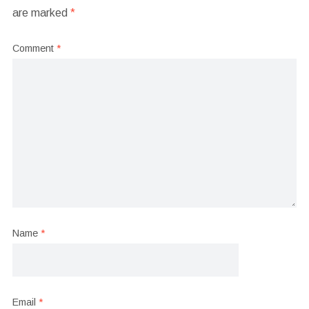
are marked
*
Comment
*
Name
*
Email
*