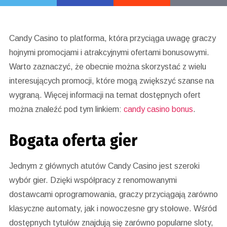
Candy Casino to platforma, która przyciąga uwagę graczy
hojnymi promocjami i atrakcyjnymi ofertami bonusowymi.
Warto zaznaczyć, że obecnie można skorzystać z wielu
interesujących promocji, które mogą zwiększyć szanse na
wygraną. Więcej informacji na temat dostępnych ofert
można znaleźć pod tym linkiem:
candy casino bonus
.
Bogata oferta gier
Jednym z głównych atutów Candy Casino jest szeroki
wybór gier. Dzięki współpracy z renomowanymi
dostawcami oprogramowania, graczy przyciągają zarówno
klasyczne automaty, jak i nowoczesne gry stołowe. Wśród
dostępnych tytułów znajdują się zarówno popularne sloty,