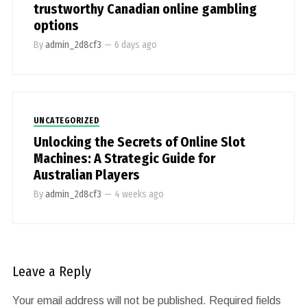
trustworthy Canadian online gambling
options
By
admin_2d8cf3
—
6 days ago
UNCATEGORIZED
Unlocking the Secrets of Online Slot
Machines: A Strategic Guide for
Australian Players
By
admin_2d8cf3
—
4 weeks ago
Leave a Reply
Your email address will not be published.
Required fields