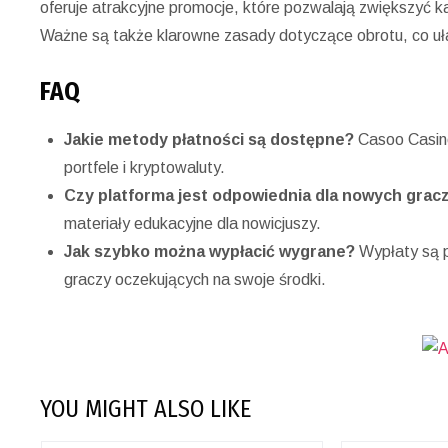
oferuje atrakcyjne promocje, które pozwalają zwiększyć ka
Ważne są także klarowne zasady dotyczące obrotu, co u
FAQ
Jakie metody płatności są dostępne?
Casoo Casino
portfele i kryptowaluty.
Czy platforma jest odpowiednia dla nowych grac
materiały edukacyjne dla nowicjuszy.
Jak szybko można wypłacić wygrane?
Wypłaty są p
graczy oczekujących na swoje środki.
YOU MIGHT ALSO LIKE