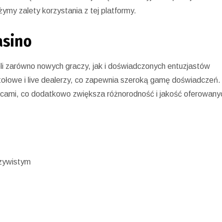
żymy zalety korzystania z tej platformy.
asino
oli zarówno nowych graczy, jak i doświadczonych entuzjastów
stołowe i live dealerzy, co zapewnia szeroką gamę doświadczeń.
ami, co dodatkowo zwiększa różnorodność i jakość oferowany
czywistym