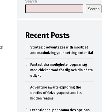
Search
Search
Recent Posts
Strategic advantages with mostbet
ch
and maximizing your betting potential
Fantastiska möjligheter öppnar sig
med chickenroad för dig och din nästa
utflykt
Adventure awaits exploring the
depths of Grizzlysquest and its
hidden realms
Exceptionnel panorama des options