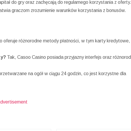
pitał do gry oraz zachęcają do regularnego korzystania z oferty
łatwia graczom zrozumienie warunków korzystania z bonusów.
 oferuje różnorodne metody płatności, w tym karty kredytowe,
zy?
Tak, Casoo Casino posiada przyjazny interfejs oraz różnoro
rzetwarzane na ogół w ciągu 24 godzin, co jest korzystne dla