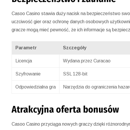
Casoo Casino stawia duży nacisk na bezpieczeństwo swoi
uczciwość gier oraz ochronę danych osobowych użytkowni
gracze mogą mieć pewność, że ich informacje są bezpiec
Parametr
Szczegóły
Licencja
Wydana przez Curacao
Szyfrowanie
SSL 128-bit
Odpowiedzialna gra
Narzędzia do ograniczenia haza
Atrakcyjna oferta bonusów
Casoo Casino przyciąga nowych graczy dzięki różnorodn