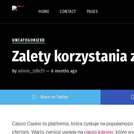
HOME
CONTACT
PAGES
UNCATEGORIZED
Zalety korzystania 
By
admin_2d8cf3
—
6 months ago
–
Share on Twitter
Casoo Casino to platforma, która zyskuje na popularności
ofertom. Warto zwrócić uwagę na
casoo kasyno
, które wy