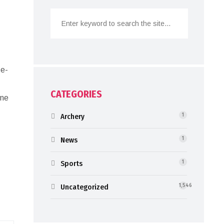
.
 e-
CATEGORIES
dne
Archery
1
News
1
Sports
1
Uncategorized
1,546