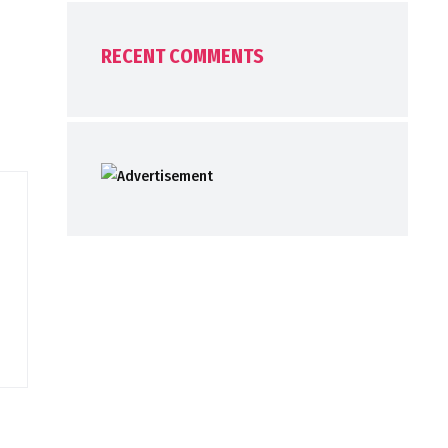
RECENT COMMENTS