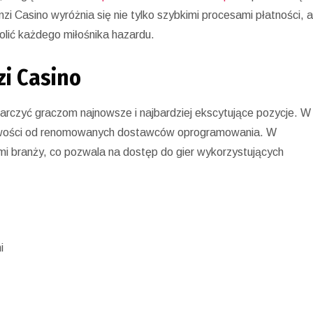
zi Casino wyróżnia się nie tylko szybkimi procesami płatności, a
lić każdego miłośnika hazardu.
zi Casino
starczyć graczom najnowsze i najbardziej ekscytujące pozycje. W
nowości od renomowanych dostawców oprogramowania. W
ami branży, co pozwala na dostęp do gier wykorzystujących
i