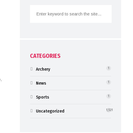
CATEGORIES
Archery
1
.
News
1
Sports
1
Uncategorized
1,521