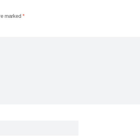
are marked
*