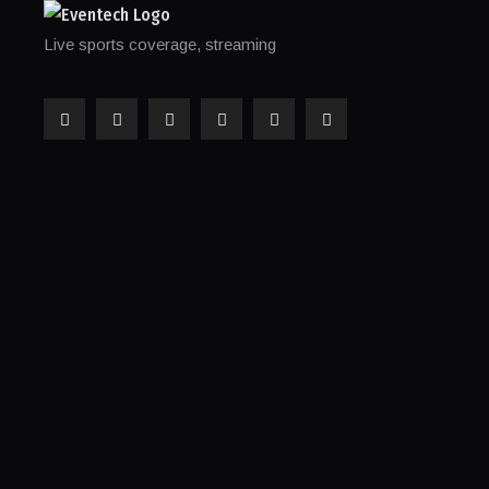
Live sports coverage, streaming